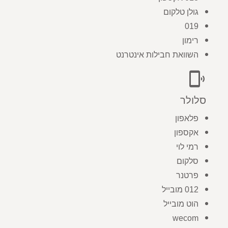
גולן טלקום
019
רימון
השוואת חבילות אינטרנט
phonelink_ring
סלולר
פלאפון
אקספון
רמי לוי
סלקום
פרטנר
012 מובייל
הוט מובייל
wecom