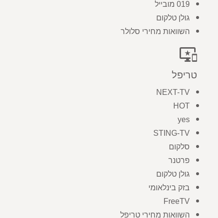
019 מובייל
גולן טלקום
השוואות מחירי סלולר
important_devices
טריפל
NEXT-TV
HOT
yes
STING-TV
סלקום
פרטנר
גולן טלקום
בזק בינלאומי
FreeTV
השוואות מחירי טריפל