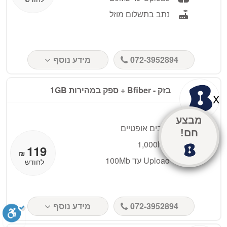
נתב בתשלום מוזל
072-3952894
מידע נוסף
בזק - Bfiber + ספק במהירות 1GB
X
מ
ב
צ
ע
סיבים אופטיים
ח
ם
!
1,000MB
119
₪
Upload עד 100Mb
לחודש
072-3952894
מידע נוסף