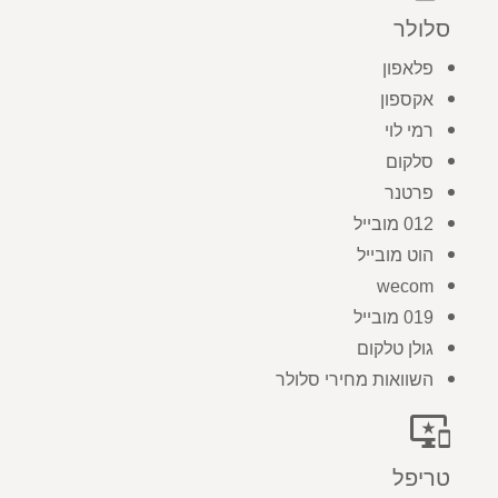
סלולר
פלאפון
אקספון
רמי לוי
סלקום
פרטנר
012 מובייל
הוט מובייל
wecom
019 מובייל
גולן טלקום
השוואות מחירי סלולר
important_devices
טריפל