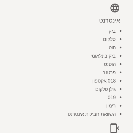
language
אינטרנט
בזק
סלקום
הוט
בזק בינלאומי
הוטנט
פרטנר
018 אקספון
גולן טלקום
019
רימון
השוואת חבילות אינטרנט
phonelink_ring