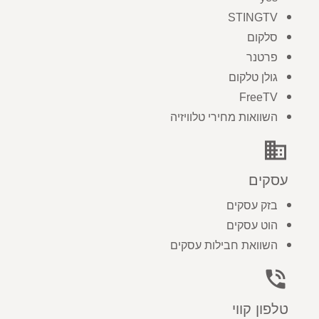
STINGTV
סלקום
פרטנר
גולן טלקום
FreeTV
השוואות מחירי טלוויזיה
business
עסקים
בזק עסקים
הוט עסקים
השוואת חבילות עסקים
phone_in_talk
טלפון קווי