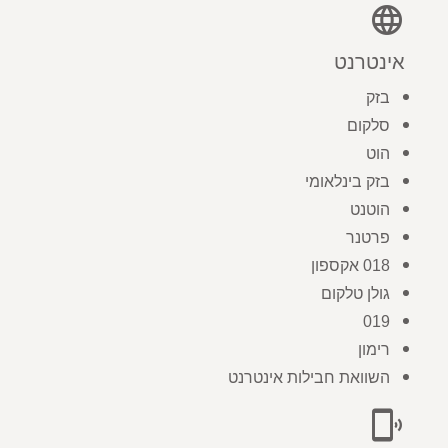
language
אינטרנט
בזק
סלקום
הוט
בזק בינלאומי
הוטנט
פרטנר
018 אקספון
גולן טלקום
019
רימון
השוואת חבילות אינטרנט
phonelink_ring