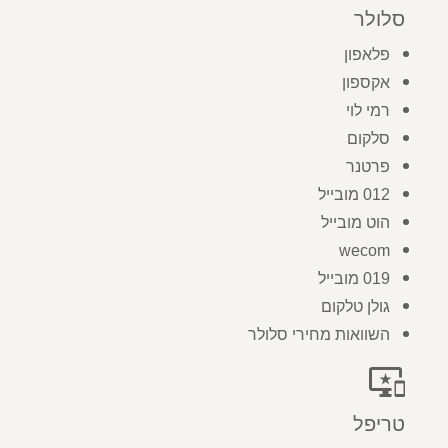
סלולר
פלאפון
אקספון
רמי לוי
סלקום
פרטנר
012 מובייל
הוט מובייל
wecom
019 מובייל
גולן טלקום
השוואות מחירי סלולר
important_devices
טריפל