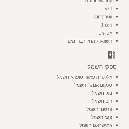
Rainbow Top
ניגא
ווטרפרונט
נעם 1
אפיקים
השוואות מחירי ברי מים
ev_station
ספקי חשמל
אלקטרה פאוור סופרגז חשמל
סלקום אנרג’י חשמל
בזק חשמל
הוט חשמל
פרטנר חשמל
פזגז חשמל
אמישראגז חשמל