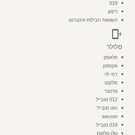
019
רימון
השוואת חבילות אינטרנט
phonelink_ring
סלולר
פלאפון
אקספון
רמי לוי
סלקום
פרטנר
012 מובייל
הוט מובייל
wecom
019 מובייל
גולן טלקום