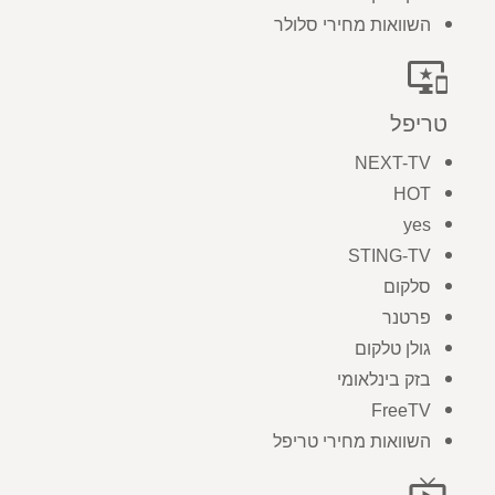
השוואות מחירי סלולר
important_devices
טריפל
NEXT-TV
HOT
yes
STING-TV
סלקום
פרטנר
גולן טלקום
בזק בינלאומי
FreeTV
השוואות מחירי טריפל
live_tv