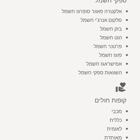
ספקי חשמל
אלקטרה פאוור סופרגז חשמל
סלקום אנרג’י חשמל
בזק חשמל
הוט חשמל
פרטנר חשמל
פזגז חשמל
אמישראגז חשמל
השוואות ספקי חשמל
volunteer_activism
קופות חולים
מכבי
כללית
לאומית
מאוחדת