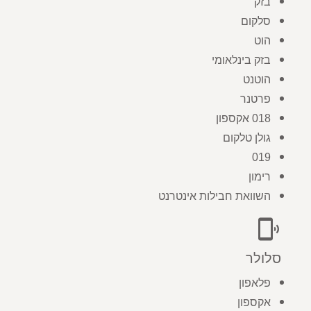
בזק
סלקום
הוט
בזק בינלאומי
הוטנט
פרטנר
018 אקספון
גולן טלקום
019
רימון
השוואת חבילות אינטרנט
phonelink_ring
סלולר
פלאפון
אקספון