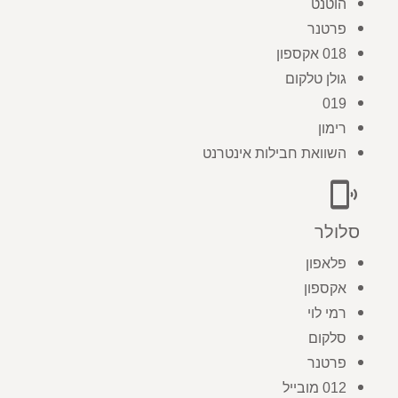
הוטנט
פרטנר
018 אקספון
גולן טלקום
019
רימון
השוואת חבילות אינטרנט
phonelink_ring
סלולר
פלאפון
אקספון
רמי לוי
סלקום
פרטנר
012 מובייל