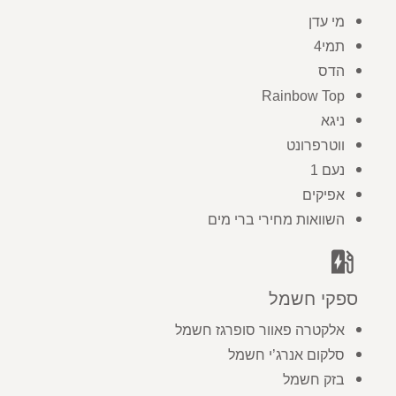
מי עדן
תמי4
הדס
Rainbow Top
ניגא
ווטרפרונט
נעם 1
אפיקים
השוואות מחירי ברי מים
ev_station
ספקי חשמל
אלקטרה פאוור סופרגז חשמל
סלקום אנרג’י חשמל
בזק חשמל