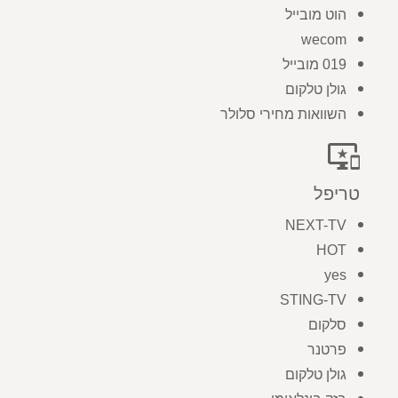
הוט מובייל
wecom
019 מובייל
גולן טלקום
השוואות מחירי סלולר
important_devices
טריפל
NEXT-TV
HOT
yes
STING-TV
סלקום
פרטנר
גולן טלקום