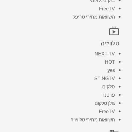
בזק בינלאומי
FreeTV
השוואות מחירי טריפל
live_tv
טלוויזיה
NEXT TV
HOT
yes
STINGTV
סלקום
פרטנר
גולן טלקום
FreeTV
השוואות מחירי טלוויזיה