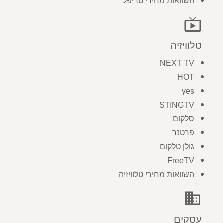
השוואות מחירי טריפל
live_tv
טלוויזיה
NEXT TV
HOT
yes
STINGTV
סלקום
פרטנר
גולן טלקום
FreeTV
השוואות מחירי טלוויזיה
business
עסקים