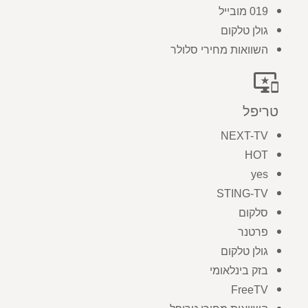
019 מובייל
גולן טלקום
השוואות מחירי סלולר
important_devices
טריפל
NEXT-TV
HOT
yes
STING-TV
סלקום
פרטנר
גולן טלקום
בזק בינלאומי
FreeTV