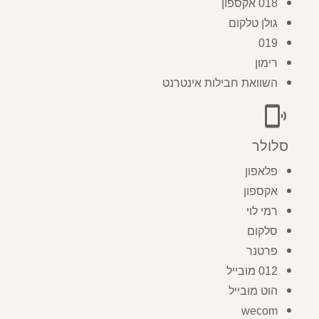
018 אקספון
גולן טלקום
019
רימון
השוואת חבילות אינטרנט
phonelink_ring
סלולר
פלאפון
אקספון
רמי לוי
סלקום
פרטנר
012 מובייל
הוט מובייל
wecom