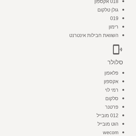
018 אקספון
גולן טלקום
019
רימון
השוואת חבילות אינטרנט
phonelink_ring
סלולר
פלאפון
אקספון
רמי לוי
סלקום
פרטנר
012 מובייל
הוט מובייל
wecom