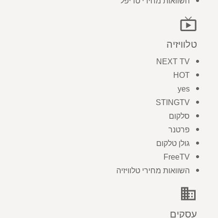
השוואות מחירי טריפל
live_tv
טלוויזיה
NEXT TV
HOT
yes
STINGTV
סלקום
פרטנר
גולן טלקום
FreeTV
השוואות מחירי טלוויזיה
business
עסקים