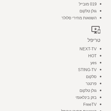
019 מובייל
גולן טלקום
השוואות מחירי סלולר
important_devices
טריפל
NEXT-TV
HOT
yes
STING-TV
סלקום
פרטנר
גולן טלקום
בזק בינלאומי
FreeTV