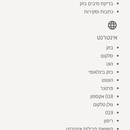
בדיקת סיבים בזק
כתבות וסקירות
language
אינטרנט
בזק
סלקום
הוט
בזק בינלאומי
הוטנט
פרטנר
018 אקספון
גולן טלקום
019
רימון
השוואת חבילות אינטרנט