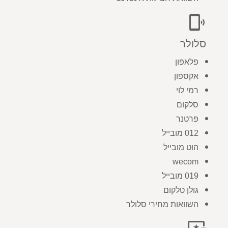
phonelink_ring
סלולר
פלאפון
אקספון
רמי לוי
סלקום
פרטנר
012 מובייל
הוט מובייל
wecom
019 מובייל
גולן טלקום
השוואות מחירי סלולר