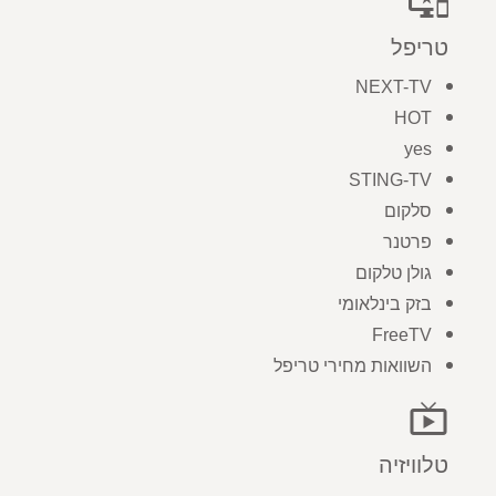
important_devices
טריפל
NEXT-TV
HOT
yes
STING-TV
סלקום
פרטנר
גולן טלקום
בזק בינלאומי
FreeTV
השוואות מחירי טריפל
live_tv
טלוויזיה