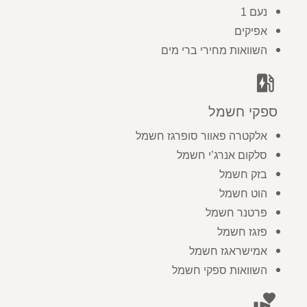
נעם 1
אפיקים
השוואות מחירי ברי מים
ev_station
ספקי חשמל
אלקטרה פאוור סופרגז חשמל
סלקום אנרג’י חשמל
בזק חשמל
הוט חשמל
פרטנר חשמל
פזגז חשמל
אמישראגז חשמל
השוואות ספקי חשמל
volunteer_activism