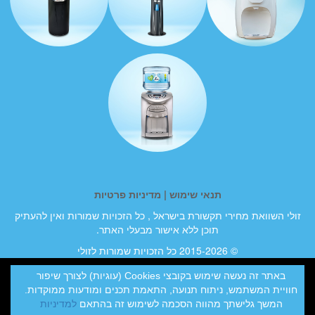
תנאי שימוש
|
מדיניות פרטיות
זולי השוואת מחירי תקשורת בישראל , כל הזכויות שמורות ואין להעתיק
תוכן ללא אישור מבעלי האתר.
© 2015-2026 כל הזכויות שמורות לזולי
ט.ל.ח מצאתם טעות באתר? צרו איתנו קשר
באתר זה נעשה שימוש בקובצי Cookies (עוגיות) לצורך שיפור
חוויית המשתמש, ניתוח תנועה, התאמת תכנים ומודעות ממוקדות.
info@zol-li.co.il
המשך גלישתך מהווה הסכמה לשימוש זה בהתאם
למדיניות
סייל תקשורת בע"מ קידום ובניית אתרים